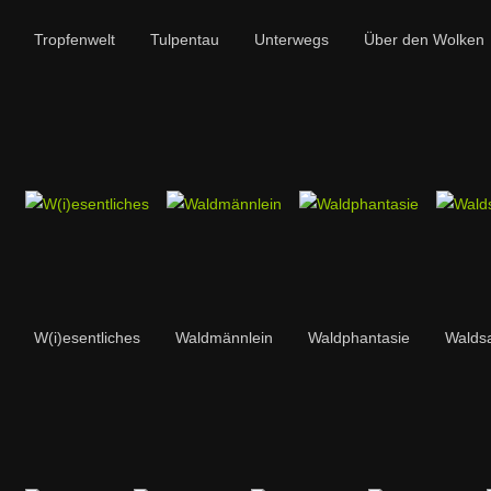
Tropfenwelt
Tulpentau
Unterwegs
Über den Wolken
W(i)esentliches
Waldmännlein
Waldphantasie
Walds