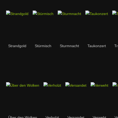
Strandgold
Stürmisch
Sturmnacht
Taukonzert
T
Über den Wolken
Verholzt
Versandet
Verweht
V