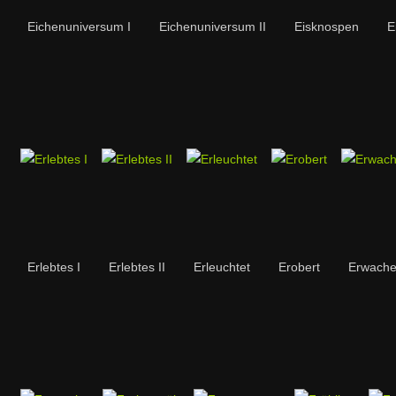
Eichenuniversum I
Eichenuniversum II
Eisknospen
E
Erlebtes I
Erlebtes II
Erleuchtet
Erobert
Erwach