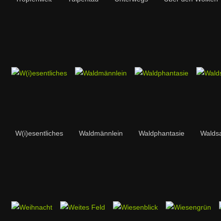
W(i)esentliches
Waldmännlein
Waldphantasie
Walds