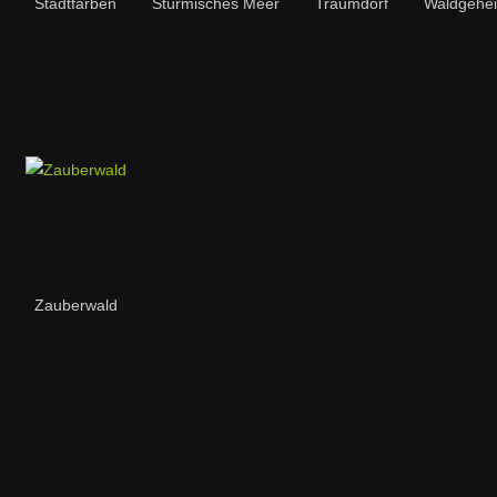
Stadtfarben
Stürmisches Meer
Traumdorf
Waldgehe
Zauberwald