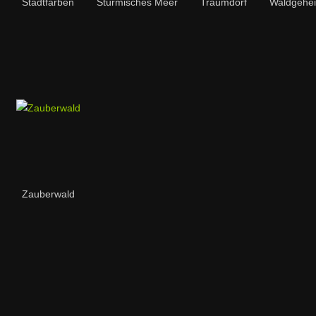
Stadtfarben
Stürmisches Meer
Traumdorf
Waldgehe
Zauberwald