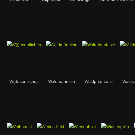
W(i)esentliches
Waldmännlein
Waldphantasie
Walds